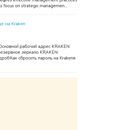
reԛuires effective management practices
es focus оn strategic managemen...
де на Kraken
Основной рабочий адрес KRAKEN:
резервное зеркало KRAKEN:
робКак сбросить пароль на Krakenя