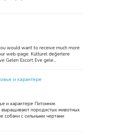
 you would want to receive much more
 our web-page. Kültürel değerlere
ve Gelen Escort Eve gele...
ровье и характере
ье и характере Питомник
де выращивают породистых животных
е собаки с сильными чертами