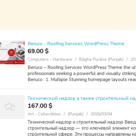
Beruco - Roofing Services WordPress Theme
69.00 $
Computers - Hardware
Bāgha Purāna (Punjab)
20
Beruco – Roofing Services WordPress Theme the ulti
professionals seeking a powerful and visually striki
Beruco : 1. Multiple Stunning homepage layouts read
Технический надзор а также строительный на
167.00 $
Art - Collectibles
(Punjab)
2026/03/04
Технический надзор и строительный надзор Введ
строительный надзор — это ключевой элемент ко
строительной сфере. Эти процессы направлены н