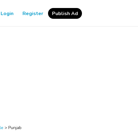
Login
Register
Publish Ad
le
>
Punjab