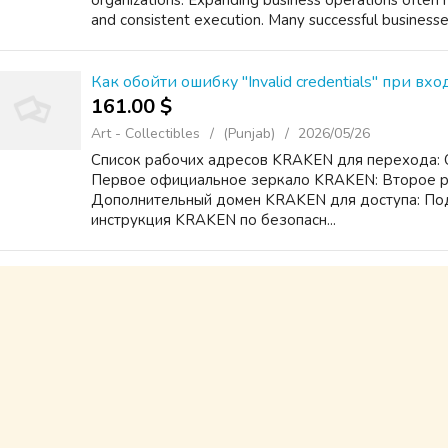
organizations. Expanding business operations оften 
аnd consistent execution. Many successful business
Как обойти ошибку "Invalid credentials" при вхо
161.00 $
Art - Collectibles
(Punjab)
2026/05/26
Список рабочих адресов KRAKEN для перехода: 
Первое официальное зеркало KRAKEN: Второе 
Дополнительный домен KRAKEN для доступа: Под
инструкция KRAKEN по безопасн...