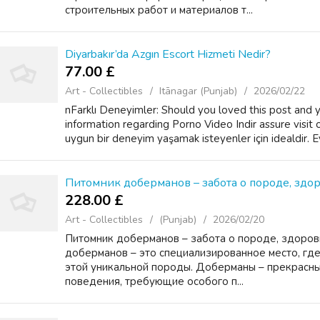
строительных работ и материалов т...
Diyarbakır’da Azgın Escort Hizmeti Nedir?
77.00 £
Art - Collectibles
Itānagar (Punjab)
2026/02/22
nFarklı Deneyimler: Should you loved this post and
information regarding Porno Video Indir assure visit
uygun bir deneyim yaşamak isteyenler için idealdir. E
Питомник доберманов – забота о породе, здо
228.00 £
Art - Collectibles
(Punjab)
2026/02/20
Питомник доберманов – забота о породе, здоров
доберманов – это специализированное место, г
этой уникальной породы. Доберманы – прекрасны
поведения, требующие особого п...