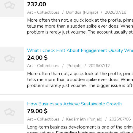
232.00 ₹
Art - Collectibles
Bomdila (Punjab)
2026/07/18
More often than not, a quick look at the profile, pin
tells me more than a sudden spike ever does. When
problem is rarely just volume. The account usually sta
What I Check First About Engagement Quality When
24.00 $
Art - Collectibles
(Punjab)
2026/07/12
More often than not, a quick look at the profile, pin
tells me more than a sudden spike ever does. When
problem is rarely just volume. The bigger issue is of
How Businesses Achieve Sustainable Growth
79.00 $
Art - Collectibles
Kedārnāth (Punjab)
2026/07/06
Long-term business development iѕ one of thе prima