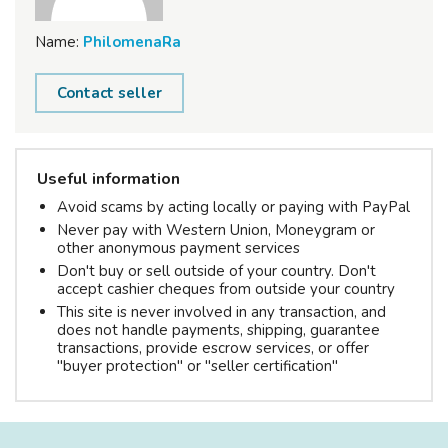
Name:
PhilomenaRa
Contact seller
Useful information
Avoid scams by acting locally or paying with PayPal
Never pay with Western Union, Moneygram or
other anonymous payment services
Don't buy or sell outside of your country. Don't
accept cashier cheques from outside your country
This site is never involved in any transaction, and
does not handle payments, shipping, guarantee
transactions, provide escrow services, or offer
"buyer protection" or "seller certification"