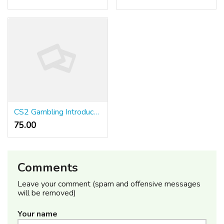
CS2 Gambling Introduction
75.00 ₹
Comments
Leave your comment (spam and offensive messages
will be removed)
Your name