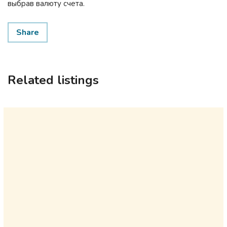
выбрав валюту счета.
Share
Related listings