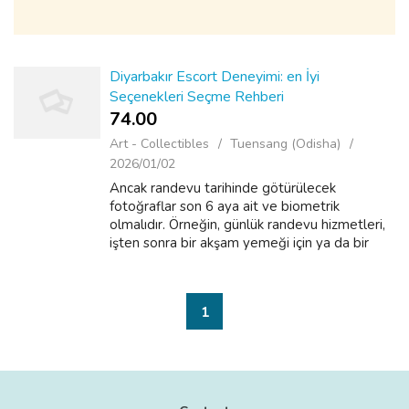
Diyarbakır Escort Deneyimi: en İyi
Seçenekleri Seçme Rehberi
74.00 ₹
Art - Collectibles
Tuensang (Odisha)
2026/01/02
Ancak randevu tarihinde götürülecek
fotoğraflar son 6 aya ait ve biometrik
olmalıdır. Örneğin, günlük randevu hizmetleri,
işten sonra bir akşam yemeği için ya da bir
etkinliğe eşlik etmek için tercih edilebilir. Eğer
daha derin bağlantılar kurmak ve ...
1