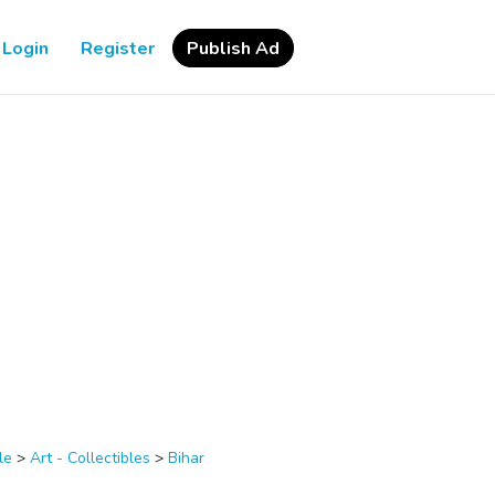
Login
Register
Publish Ad
le
>
Art - Collectibles
>
Bihar