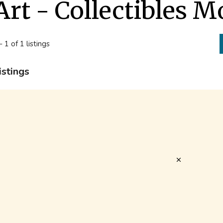
Art - Collectibles 
- 1 of 1 listings
istings