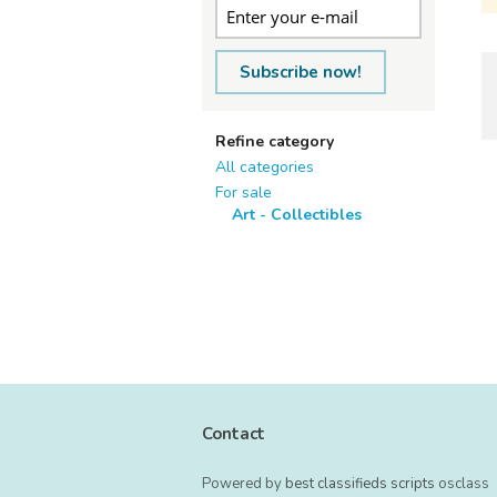
Subscribe now!
Refine category
All categories
For sale
Art - Collectibles
Contact
Powered by
best classifieds scripts
osclass