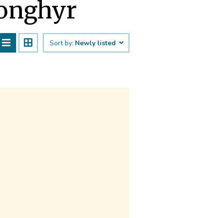
Monghyr
Sort by:
Newly listed