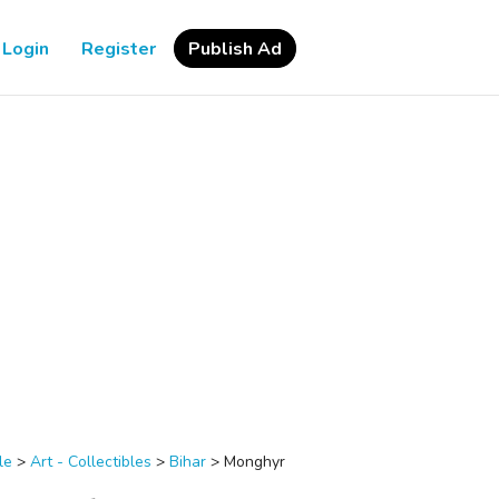
Login
Register
Publish Ad
le
>
Art - Collectibles
>
Bihar
>
Monghyr