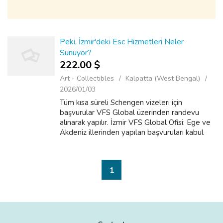
Peki, İzmir'deki Esc Hizmetleri Neler
Sunuyor?
222.00 $
Art - Collectibles
Kalpatta (West Bengal)
2026/01/03
Tüm kısa süreli Schengen vizeleri için
başvurular VFS Global üzerinden randevu
alınarak yapılır. İzmir VFS Global Ofisi: Ege ve
Akdeniz illerinden yapılan başvuruları kabul
eder. Bunun yanı sıra, müşterilere de güvenli
bir deneyim sunmak adına bazı ö...
1