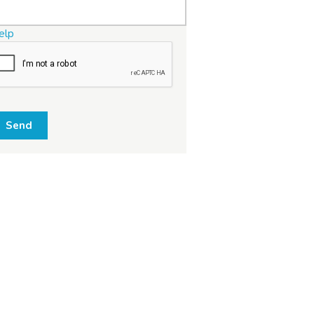
elp
Send