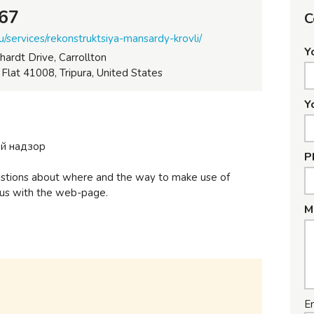
67
C
u/services/rekonstruktsiya-mansardy-krovli/
Y
ardt Drive, Carrollton
lat 41008, Tripura, United States
Y
ый надзор
P
estions about where and the way to make use of
us with the web-page.
M
E