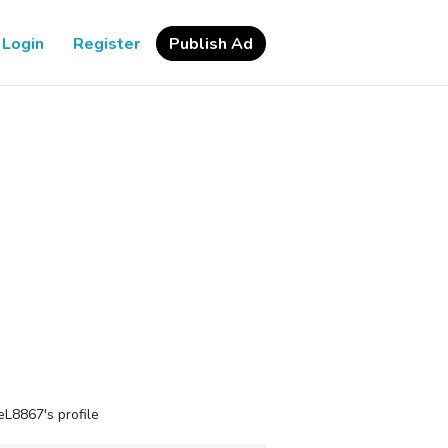
Login
Register
Publish Ad
L8867's profile