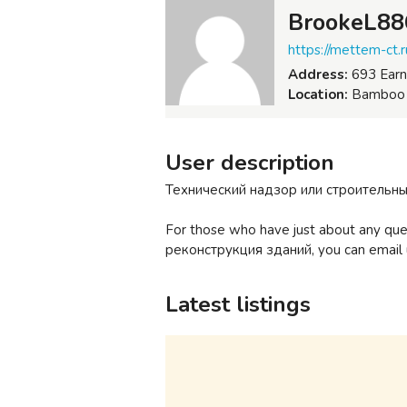
BrookeL88
https://mettem-ct.r
Address:
693 Earnh
Location:
Bamboo F
User description
Технический надзор или строительн
For those who have just about any qu
реконструкция зданий, you can email 
Latest listings