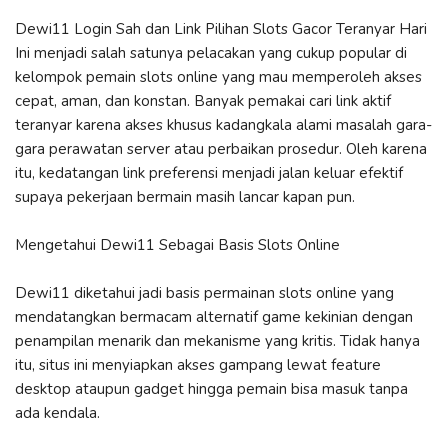
Dewi11 Login Sah dan Link Pilihan Slots Gacor Teranyar Hari
Ini menjadi salah satunya pelacakan yang cukup popular di
kelompok pemain slots online yang mau memperoleh akses
cepat, aman, dan konstan. Banyak pemakai cari link aktif
teranyar karena akses khusus kadangkala alami masalah gara-
gara perawatan server atau perbaikan prosedur. Oleh karena
itu, kedatangan link preferensi menjadi jalan keluar efektif
supaya pekerjaan bermain masih lancar kapan pun.
Mengetahui Dewi11 Sebagai Basis Slots Online
Dewi11 diketahui jadi basis permainan slots online yang
mendatangkan bermacam alternatif game kekinian dengan
penampilan menarik dan mekanisme yang kritis. Tidak hanya
itu, situs ini menyiapkan akses gampang lewat feature
desktop ataupun gadget hingga pemain bisa masuk tanpa
ada kendala.