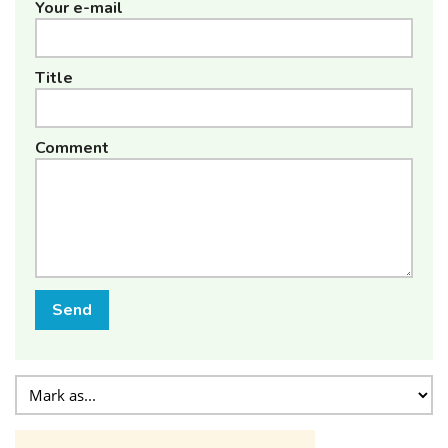
Your e-mail
Title
Comment
Send