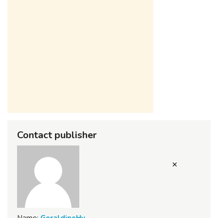
Contact publisher
Name:
GeraldineHy