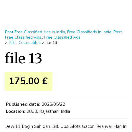
Post Free Classified Ads In India, Free Classifieds In India, Post
Free Classified Ads,, Free Classified Ads
>
Art - Collectibles
>
file 13
file 13
175.00 £
Published date:
2026/05/22
Location:
2830, Rajasthan, India
Dewi11 Login Sah dan Link Opsi Slots Gacor Teranyar Hari Ini