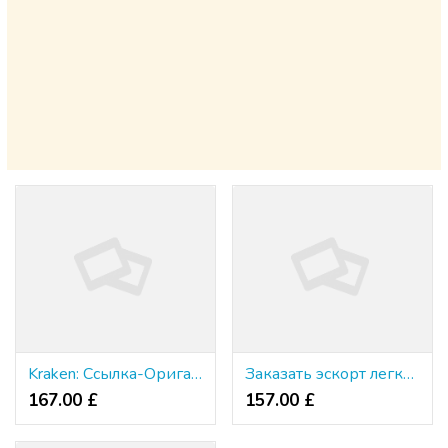
Kraken: Ссылка-Оригами Твой Портал в Безопасность – Сложи Его Сам! ️
Заказать эскорт легко и просто
167.00 £
157.00 £